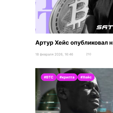
Артур Хейс опубликовал но
18 февраля 2026, 16:46
210
#BTC
#крипта
#Хейс