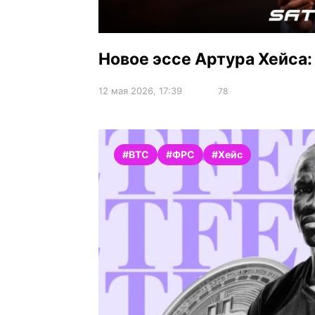
Новое эссе Артура Хейса:
12 мая 2026, 17:39
78
#BTC
#ФРС
#Хейс