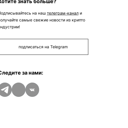
Хотите знать больше?
запросы получают даже те участники
ВЭД, которые по закону не должны
быть лицензированы.
@SatoshiNews
Подписывайтесь на наш
телеграм-канал
и
- главное о крипте Криптокарта |
получайте самые свежие новости из крипто
eSIM |
BingX
индустрии!
подписаться на Telegram
Следите за нами:
Telegram
Дзен
VK