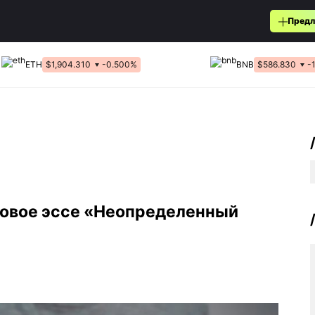
Предл
ETH
$1,904.310
-0.500%
BNB
$586.830
-
новое эссе «Неопределенный