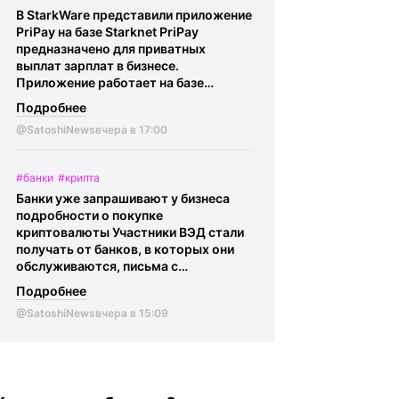
млрд токенов, что составляет 58,3%
В StarkWare представили приложение
от общего предложения. Optimism
PriPay на базе Starknet PriPay
Foundation подчеркнул, что эти
предназначено для приватных
токены уже предусмотрены
выплат зарплат в бизнесе.
первоначальной моделью
Приложение работает на базе
распределения.
@SatoshiNews -
STRK20.
@SatoshiNews - главное о
главное о крипте Криптокарта | eSIM
Подробнее
крипте Криптокарта | eSIM |
BingX
|
BingX
@SatoshiNews
вчера в 17:00
#банки
#крипта
Банки уже запрашивают у бизнеса
подробности о покупке
криптовалюты Участники ВЭД стали
получать от банков, в которых они
обслуживаются, письма с
требованием предоставить
Подробнее
информацию касаемо: • Бизнеса и
@SatoshiNews
вчера в 15:09
своих контрагентов • Экономической
целесообразности покупки USDT •
Также требуется подтвердить, что
сделки проходят через операторов
из реестра ЦБ Сообщается, что