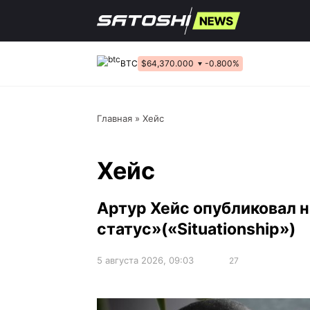
Перейти
к
содержанию
BTC
$64,370.000
-0.800%
Главная
»
Хейс
Хейс
Артур Хейс опубликовал 
статус»(«Situationship»)
5 августа 2026, 09:03
27