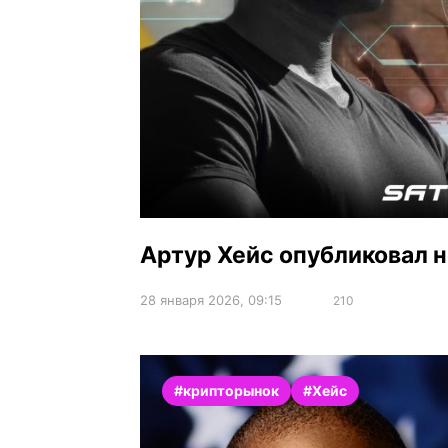
Артур Хейс опубликовал 
28 января 2026, 09:15
210
#крипторынок
#Хейс