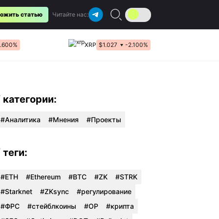
ожить статью
Читайте нас:
1.600%
XRP
$1.027
-2.100%
/ категории:
Аналитика
Мнения
Проекты
/ теги:
#ETH
#Ethereum
#BTC
#ZK
#STRK
#Starknet
#ZKsync
#регулирование
#ФРС
#стейблкоины
#OP
#крипта