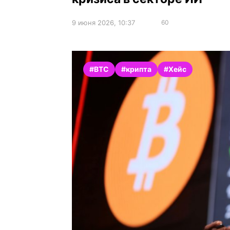
9 июня 2026, 10:37
60
#BTC
#крипта
#Хейс