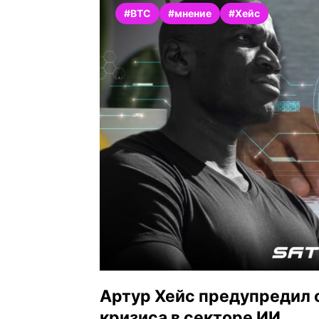
#BTC
#мнение
#Хейс
Артур Хейс предупредил о
кризиса в секторе ИИ