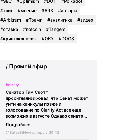
#SEC
#Optimism
#DOT
#Polkadot
#твит
#мнение
#ARB
#авторы
#Arbitrum
#Трамп
#аналитика
#видео
#ставка
#notcoin
#Tangem
#криптокошелек
#OKX
#DOGS
/ Прямой эфир
#clarity
Сенатор Тим Скотт
просигнализировал, что Сенат может
уйти на каникулы позже и
голосование по Clarity Act все еще
возможно в августе Однако сенатор
Том Тиллис заявил журналистам, что
Подробнее
Белый дом не связывался с ним по
@SatoshiNews
вчера в 20:42
поводу двухпартийного соглашения
об этике, что указывает на