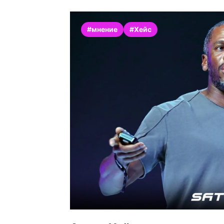
#мнение
#Хейс